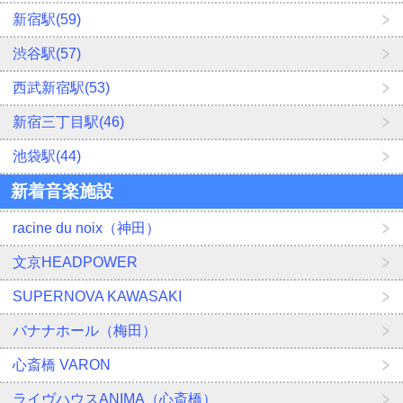
新宿駅(59)
渋谷駅(57)
西武新宿駅(53)
新宿三丁目駅(46)
池袋駅(44)
新着音楽施設
racine du noix（神田）
文京HEADPOWER
SUPERNOVA KAWASAKI
バナナホール（梅田）
心斎橋 VARON
ライヴハウスANIMA（心斎橋）