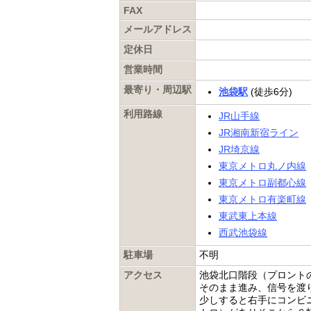
FAX
メールアドレス
定休日
営業時間
最寄り・周辺駅
池袋駅
(徒歩6分)
利用路線
JR山手線
JR湘南新宿ライン
JR埼京線
東京メトロ丸ノ内線
東京メトロ副都心線
東京メトロ有楽町線
東武東上本線
西武池袋線
駐車場
不明
アクセス
池袋北口階段（プロント
そのまま進み、信号を渡
少しすると右手にコンビ