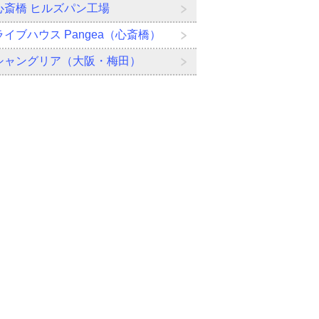
心斎橋 ヒルズパン工場
ライブハウス Pangea（心斎橋）
シャングリア（大阪・梅田）