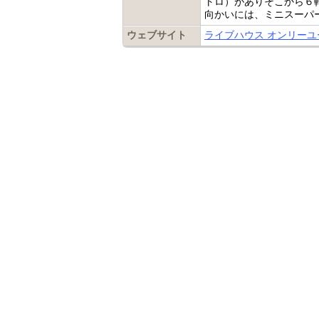
トロ）がありそこから６
向かいには、ミニスーパ
ウェブサイト
ライブハウス オンリー