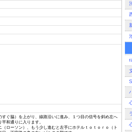
r
のすぐ脇）を上がり、線路沿いに進み、１つ目の信号を斜め左へ
り平和通りに入ります。
ニ（ローソン）、もう少し進むと左手にホテルｔｏｔｏｒｏ（ト