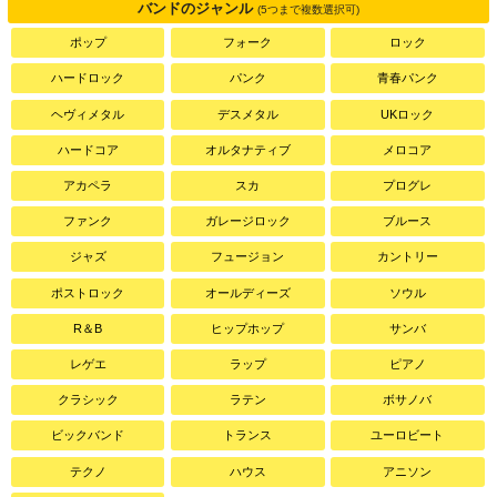
バンドのジャンル
(5つまで複数選択可)
ポップ
フォーク
ロック
ハードロック
パンク
青春パンク
ヘヴィメタル
デスメタル
UKロック
ハードコア
オルタナティブ
メロコア
アカペラ
スカ
プログレ
ファンク
ガレージロック
ブルース
ジャズ
フュージョン
カントリー
ポストロック
オールディーズ
ソウル
R＆B
ヒップホップ
サンバ
レゲエ
ラップ
ピアノ
クラシック
ラテン
ボサノバ
ビックバンド
トランス
ユーロビート
テクノ
ハウス
アニソン