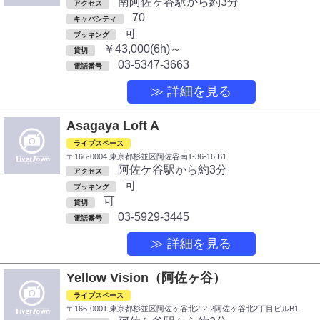
南阿佐ヶ谷駅から約3分
アクセス
70
キャパシティ
可
ブッキング
￥43,000(6h)～
貸切
03-5347-3663
電話番号
≫ 詳細を見る
Asagaya Loft A
ライブスペース
〒166-0004 東京都杉並区阿佐谷南1-36-16 B1
阿佐ケ谷駅から約3分
アクセス
可
ブッキング
可
貸切
03-5929-3445
電話番号
≫ 詳細を見る
Yellow Vision（阿佐ヶ谷）
ライブスペース
〒166-0001 東京都杉並区阿佐ヶ谷北2-2-2阿佐ヶ谷北2丁目ビルB1