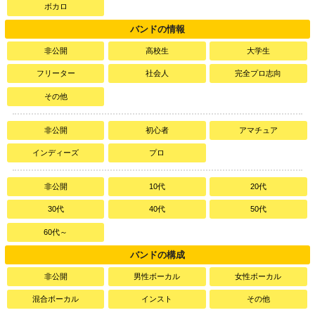
ボカロ
バンドの情報
非公開
高校生
大学生
フリーター
社会人
完全プロ志向
その他
非公開
初心者
アマチュア
インディーズ
プロ
非公開
10代
20代
30代
40代
50代
60代～
バンドの構成
非公開
男性ボーカル
女性ボーカル
混合ボーカル
インスト
その他