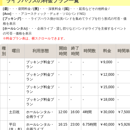
ライブハウスの料金プラン一覧
[昼]
・・・昼間料金 /
[夜]
・・・深夜料金 /
[延]
・・・延長などその他料金 /
[Aco]
・・・アコースティック・デュオ・ソロ(バンドNG)
[ブッキング]
・・・ライブハウス側が出演バンドを集めてライブを行う形式の可否・価
格を表示
[ホールレンタル]
・・・企画ライブ・貸し切りなどバンドがライブを主催するイベント
の可否・価格を表示
※料金プラン表は、横スクロールできます。
種
開始
終了
曜日
利用形態
時間数
料金
時間単
別
時間
時間
-
ブッキング料金プ
-
-
-
￥9,000
-
ラン
-
ブッキング料金プ
-
-
-
￥12,000
-
ラン
-
ブッキング料金プ
-
-
-
￥15,000
-
ラン
-
ブッキング料金プ
-
-
-
￥18,000
-
ラン
土日祝
ホールレンタル・
12:00
16:00
4時間
￥30,000
￥7,500
企画ライブ
平日
ホールレンタル・
16:15
23:00
6.75時間
￥40,000
￥5,926
(水・木)
企画ライブ