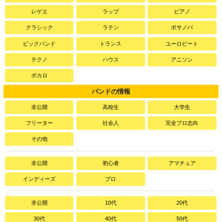
レゲエ
ラップ
ピアノ
クラシック
ラテン
ボサノバ
ビックバンド
トランス
ユーロビート
テクノ
ハウス
アニソン
ボカロ
バンドの情報
非公開
高校生
大学生
フリーター
社会人
完全プロ志向
その他
非公開
初心者
アマチュア
インディーズ
プロ
非公開
10代
20代
30代
40代
50代