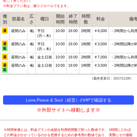
めご了承ください。
※料金プラン表は、横スクロールできます。
種
広
開始
終了
時間
部屋名
曜日
料金
備
別
さ
時間
時間
数
昼
昼間のみ
-帖
平日
10:00
16:00
2時間
￥6,000
・2時間から利
(月～木)
昼
昼間のみ
-帖
平日
10:00
16:00
1時間
￥3,000
・2時間以降の
延
(月～木)
昼
昼間のみ
-帖
金土日祝
10:00
16:00
2時間
￥7,000
・2時間から利
昼
昼間のみ
-帖
金土日祝
10:00
16:00
1時間
￥3,500
・2時間以降の
延
（最終更新日：2017/11/28）
Love,Peace & Soul（経堂）のHPで確認する
※外部サイトへ移動します※
※時間単価とは、料金プランの金額を利用時間数で割った数値です。 1時間にどれほ
どの料金がかかっているのかを把握するための参考用の数値であり、 実際にその価格