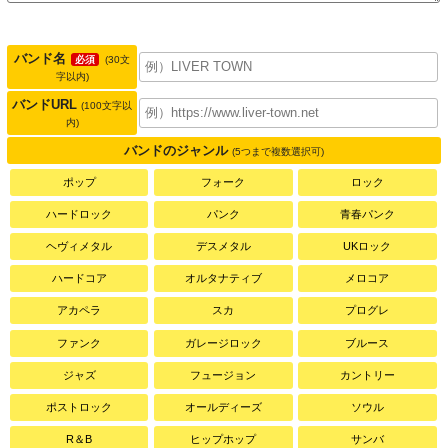
バンド名
必須
(30文
字以内)
バンドURL
(100文字以
内)
バンドのジャンル
(5つまで複数選択可)
ポップ
フォーク
ロック
ハードロック
パンク
青春パンク
ヘヴィメタル
デスメタル
UKロック
ハードコア
オルタナティブ
メロコア
アカペラ
スカ
プログレ
ファンク
ガレージロック
ブルース
ジャズ
フュージョン
カントリー
ポストロック
オールディーズ
ソウル
R＆B
ヒップホップ
サンバ