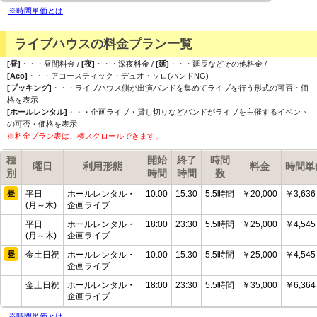
※時間単価とは
ライブハウスの料金プラン一覧
[昼]
・・・昼間料金 /
[夜]
・・・深夜料金 /
[延]
・・・延長などその他料金 /
[Aco]
・・・アコースティック・デュオ・ソロ(バンドNG)
[ブッキング]
・・・ライブハウス側が出演バンドを集めてライブを行う形式の可否・価
格を表示
[ホールレンタル]
・・・企画ライブ・貸し切りなどバンドがライブを主催するイベント
の可否・価格を表示
※料金プラン表は、横スクロールできます。
種
開始
終了
時間
曜日
利用形態
料金
時間単
別
時間
時間
数
昼
平日
ホールレンタル・
10:00
15:30
5.5時間
￥20,000
￥3,636 
(月～木)
企画ライブ
平日
ホールレンタル・
18:00
23:30
5.5時間
￥25,000
￥4,545 
(月～木)
企画ライブ
昼
金土日祝
ホールレンタル・
10:00
15:30
5.5時間
￥25,000
￥4,545 
企画ライブ
金土日祝
ホールレンタル・
18:00
23:30
5.5時間
￥35,000
￥6,364 
企画ライブ
※時間単価とは