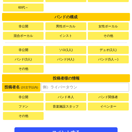
60代～
バンドの構成
非公開
男性ボーカル
女性ボーカル
混合ボーカル
インスト
その他
非公開
ソロ(1人)
デュオ(2人)
バンド(3人)
バンド(4人)
バンド(5人～)
その他
投稿者様の情報
投稿者名
(20文字以内)
非公開
バンド本人
バンド関係者
ファン
音楽施設スタッフ
イベンター
その他