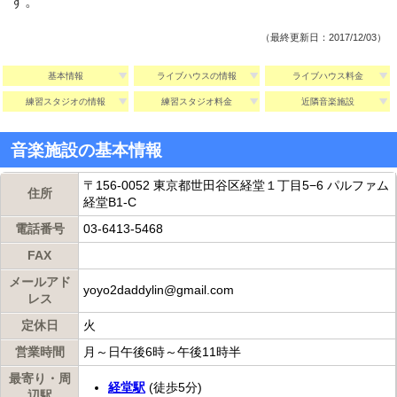
す。
（最終更新日：2017/12/03）
基本情報
ライブハウスの情報
ライブハウス料金
練習スタジオの情報
練習スタジオ料金
近隣音楽施設
音楽施設の基本情報
〒156-0052 東京都世田谷区経堂１丁目5−6 パルファム
住所
経堂B1-C
電話番号
03-6413-5468
FAX
メールアド
yoyo2daddylin@gmail.com
レス
定休日
火
営業時間
月～日午後6時～午後11時半
最寄り・周
経堂駅
(徒歩5分)
辺駅