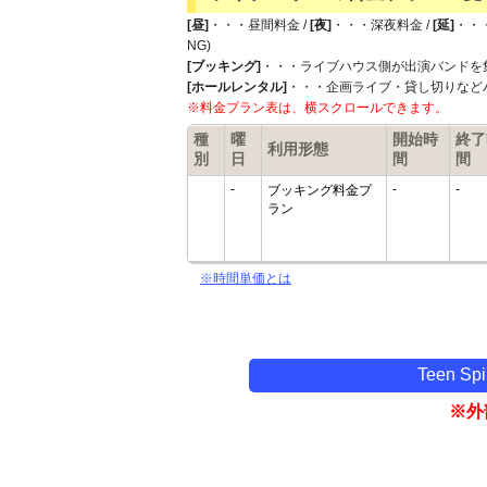
[昼]
・・・昼間料金 /
[夜]
・・・深夜料金 /
[延]
・・
NG)
[ブッキング]
・・・ライブハウス側が出演バンドを
[ホールレンタル]
・・・企画ライブ・貸し切りなど
※料金プラン表は、横スクロールできます。
種
曜
開始時
終了
利用形態
別
日
間
間
-
-
-
ブッキング料金プ
ラン
※時間単価とは
Teen 
※外