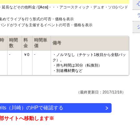
・延長などその他料金 /
[Aco]
・・・アコースティック・デュオ・ソロ(バンド
集めてライブを行う形式の可否・価格を表示
バンドがライブを主催するイベントの可否・価格を表示
時
時間
料
時間単
備考
数
金
価
-
-
￥0
・ノルマなし（チケット1枚目から全額バッ
ク）。
・持ち時間は30分（転換別）
・別途機材費など
（最終更新日：2017/12/18）
Spirits（川崎）のHPで確認する
部サイトへ移動します※