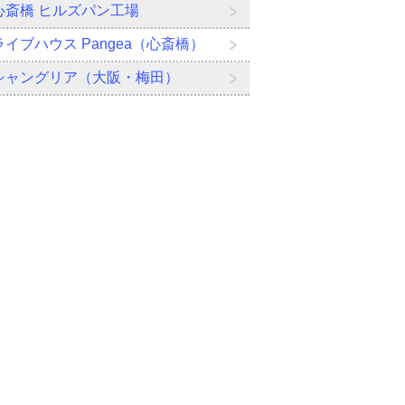
心斎橋 ヒルズパン工場
ライブハウス Pangea（心斎橋）
シャングリア（大阪・梅田）