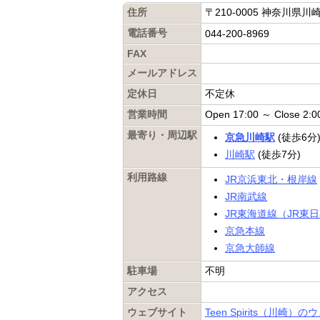
住所
〒210-0005 神奈川県
電話番号
044-200-8969
FAX
メールアドレス
定休日
不定休
営業時間
Open 17:00 ～ Close 2:0
最寄り・周辺駅
京急川崎駅
(徒歩6分
川崎駅
(徒歩7分)
利用路線
JR京浜東北・根岸線
JR南武線
JR東海道線（JR東
京急本線
京急大師線
駐車場
不明
アクセス
ウェブサイト
Teen Spirits（川崎