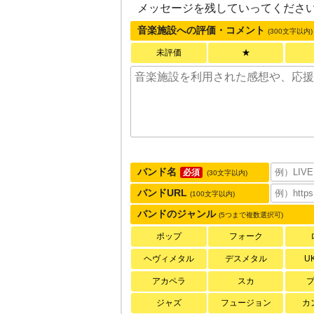
メッセージを残していってくださ
音楽施設への評価・コメント
(300文字以内)
未評価
★
バンド名
必須
(30文字以内)
バンドURL
(100文字以内)
バンドのジャンル
(5つまで複数選択可)
ポップ
フォーク
ヘヴィメタル
デスメタル
U
アカペラ
スカ
ジャズ
フュージョン
カ