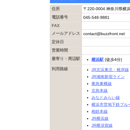
住所
〒220-0004 神奈川県
電話番号
045-548-9881
FAX
メールアドレス
contact@buzzfront.net
定休日
営業時間
最寄り・周辺駅
横浜駅
(徒歩4分)
利用路線
JR京浜東北・根岸線
JR湘南新宿ライン
東急東横線
京急本線
みなとみらい線
横浜市営地下鉄ブル
相鉄本線
JR横浜線
JR横須賀線