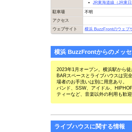
JR東海道線（JR東
駐車場
不明
アクセス
ウェブサイト
横浜 BuzzFrontのウェ
横浜 BuzzFrontからのメッ
2023年1月オープン。横浜駅から徒
BARスペースとライブハウスは完
場者のお手洗いは別に用意あり。
バンド、SSW、アイドル、HIPH
ティーなど、音楽以外の利用も歓迎
ライブハウスに関する情報