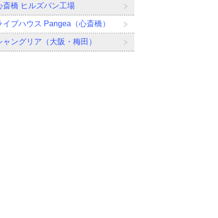
心斎橋 ヒルズパン工場
ライブハウス Pangea（心斎橋）
シャングリア（大阪・梅田）