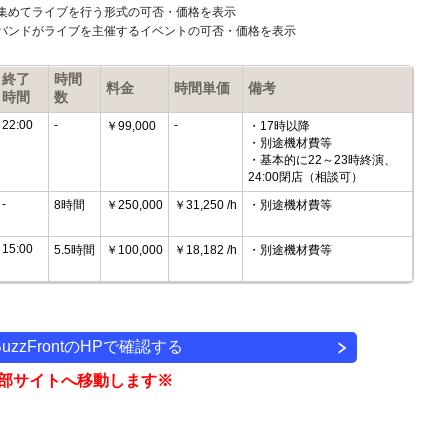
集めてライブを行う形式の可否・価格を表示
バンドがライブを主催するイベントの可否・価格を表示
終了
時間
料金
時間単価
備考
時間
数
22:00
-
-
￥99,000
・17時以降
・別途機材費等
・基本的に22～23時終演、
24:00閉店（相談可）
-
8時間
￥250,000
￥31,250 /h
・別途機材費等
15:00
5.5時間
￥100,000
￥18,182 /h
・別途機材費等
BuzzFrontのHPで確認する
部サイトへ移動します※