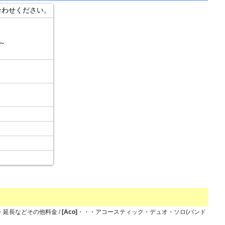
合わせください。
h～
・延長などその他料金 /
[Aco]
・・・アコースティック・デュオ・ソロ(バンド