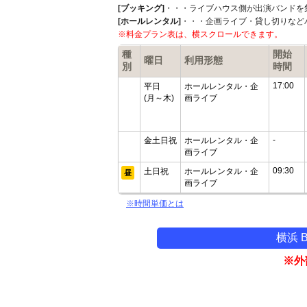
[ブッキング]
・・・ライブハウス側が出演バンドを
[ホールレンタル]
・・・企画ライブ・貸し切りなど
※料金プラン表は、横スクロールできます。
種
開始
曜日
利用形態
別
時間
17:00
平日
ホールレンタル・企
(月～木)
画ライブ
-
金土日祝
ホールレンタル・企
画ライブ
09:30
土日祝
ホールレンタル・企
昼
画ライブ
※時間単価とは
横浜 
※外