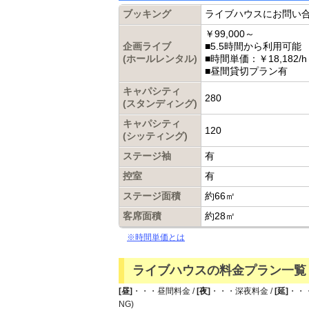
ブッキング
ライブハウスにお問い
￥99,000～
企画ライブ
■5.5時間から利用可能
(ホールレンタル)
■時間単価：￥18,182/
■昼間貸切プラン有
キャパシティ
280
(スタンディング)
キャパシティ
120
(シッティング)
ステージ袖
有
控室
有
ステージ面積
約66㎡
客席面積
約28㎡
※時間単価とは
ライブハウスの料金プラン一覧
[昼]
・・・昼間料金 /
[夜]
・・・深夜料金 /
[延]
・・
NG)