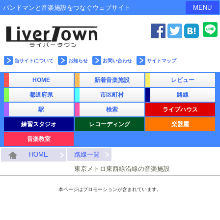
バンドマンと音楽施設をつなぐウェブサイト
MENU
当サイトについて
お知らせ
お問い合わせ
サイトマップ
HOME
新着音楽施設
レビュー
都道府県
市区町村
路線
駅
検索
ライブハウス
練習スタジオ
レコーディング
楽器屋
音楽教室
HOME
路線一覧
東京メトロ東西線沿線の音楽施設
本ページはプロモーションが含まれています。