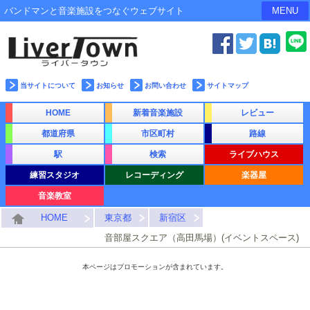
バンドマンと音楽施設をつなぐウェブサイト
MENU
当サイトについて
お知らせ
お問い合わせ
サイトマップ
HOME
新着音楽施設
レビュー
都道府県
市区町村
路線
駅
検索
ライブハウス
練習スタジオ
レコーディング
楽器屋
音楽教室
HOME
東京都
新宿区
音部屋スクエア（高田馬場）(イベントスペース)
本ページはプロモーションが含まれています。