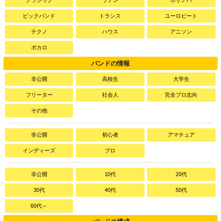
ビックバンド
トランス
ユーロビート
テクノ
ハウス
アニソン
ボカロ
バンドの情報
非公開
高校生
大学生
フリーター
社会人
完全プロ志向
その他
非公開
初心者
アマチュア
インディーズ
プロ
非公開
10代
20代
30代
40代
50代
60代～