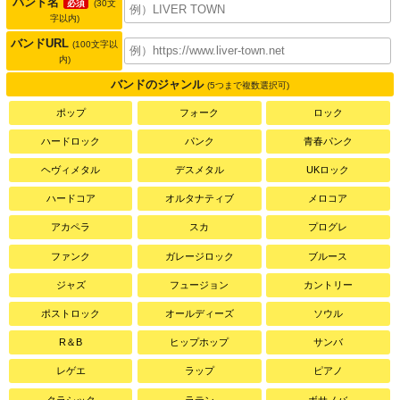
バンド名
必須
(30文
字以内)
バンドURL
(100文字以
内)
バンドのジャンル
(5つまで複数選択可)
ポップ
フォーク
ロック
ハードロック
パンク
青春パンク
ヘヴィメタル
デスメタル
UKロック
ハードコア
オルタナティブ
メロコア
アカペラ
スカ
プログレ
ファンク
ガレージロック
ブルース
ジャズ
フュージョン
カントリー
ポストロック
オールディーズ
ソウル
R＆B
ヒップホップ
サンバ
レゲエ
ラップ
ピアノ
クラシック
ラテン
ボサノバ