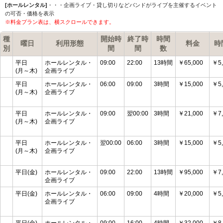
[ホールレンタル]
・・・企画ライブ・貸し切りなどバンドがライブを主催するイベント
の可否・価格を表示
※料金プラン表は、横スクロールできます。
種
開始時
終了時
時間
曜日
利用形態
料金
時
別
間
間
数
平日
ホールレンタル・
09:00
22:00
13時間
￥65,000
￥5,
(月～木)
企画ライブ
平日
ホールレンタル・
06:00
09:00
3時間
￥15,000
￥5,
(月～木)
企画ライブ
平日
ホールレンタル・
09:00
翌00:00
3時間
￥21,000
￥7,
(月～木)
企画ライブ
平日
ホールレンタル・
翌00:00
06:00
3時間
￥15,000
￥5,
(月～木)
企画ライブ
平日(金)
ホールレンタル・
09:00
22:00
13時間
￥95,000
￥7,
企画ライブ
平日(金)
ホールレンタル・
06:00
09:00
4時間
￥20,000
￥5,
企画ライブ