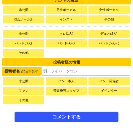
バンドの構成
非公開
男性ボーカル
女性ボーカル
混合ボーカル
インスト
その他
非公開
ソロ(1人)
デュオ(2人)
バンド(3人)
バンド(4人)
バンド(5人～)
その他
投稿者様の情報
投稿者名
(20文字以内)
非公開
バンド本人
バンド関係者
ファン
音楽施設スタッフ
イベンター
その他
コメントする