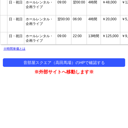
日・祝日
ホールレンタル・
09:00
翌00:00
4時間
￥48,000
￥12
企画ライブ
日・祝日
ホールレンタル・
翌00:00
06:00
4時間
￥20,000
￥5,
企画ライブ
日・祝日
ホールレンタル・
09:00
22:00
13時間
￥125,000
￥9,
企画ライブ
※時間単価とは
音部屋スクエア（高田馬場）のHPで確認する
※外部サイトへ移動します※