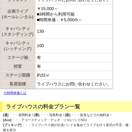
￥15,000～
企画ライブ
■3時間から利用可能
(ホールレンタル)
■時間単価：￥5,000/h～
キャパシティ
130
(スタンディング)
キャパシティ
100
(シッティング)
ステージ袖
有
控室
有
ステージ面積
約32㎡
客席面積
ライブハウスにお問い合わせください。
※時間単価とは
ライブハウスの料金プラン一覧
[昼]
・・・昼間料金 /
[夜]
・・・深夜料金 /
[延]
・・・延長などその他料金 /
[Aco]
・・・アコースティック・デュオ・ソロ(バンドNG)
[ブッキング]
・・・ライブハウス側が出演バンドを集めてライブを行う形式の可否・価
格を表示