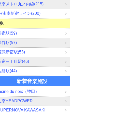
東京メトロ丸ノ内線(215)
JR湘南新宿ライン(200)
駅
新宿駅(59)
渋谷駅(57)
西武新宿駅(53)
新宿三丁目駅(46)
池袋駅(44)
新着音楽施設
acine du noix（神田）
文京HEADPOWER
SUPERNOVA KAWASAKI