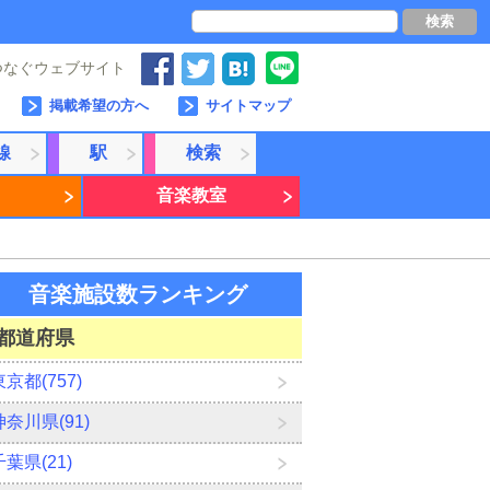
検索
つなぐウェブサイト
掲載希望の方へ
サイトマップ
線
駅
検索
音楽教室
音楽施設数ランキング
都道府県
東京都(757)
神奈川県(91)
千葉県(21)