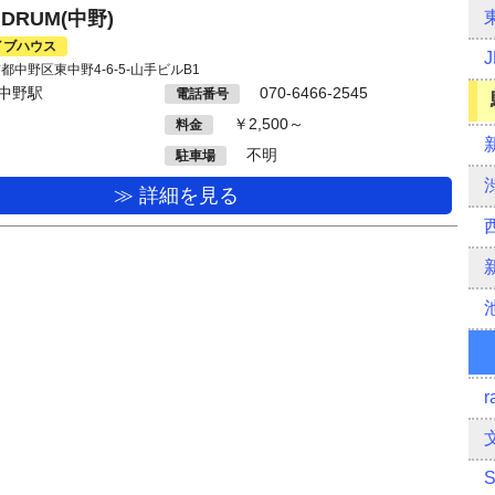
ve DRUM(中野)
イブハウス
東京都中野区東中野4-6-5-山手ビルB1
中野駅
070-6466-2545
電話番号
￥2,500～
料金
不明
駐車場
≫ 詳細を見る
r