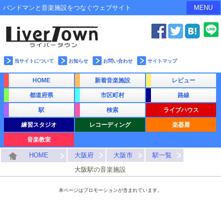
バンドマンと音楽施設をつなぐウェブサイト
MENU
当サイトについて
お知らせ
お問い合わせ
サイトマップ
HOME
新着音楽施設
レビュー
都道府県
市区町村
路線
駅
検索
ライブハウス
練習スタジオ
レコーディング
楽器屋
音楽教室
HOME
大阪府
大阪市
駅一覧
大阪駅の音楽施設
本ページはプロモーションが含まれています。