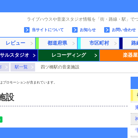
ライブハウスや音楽スタジオ情報を「街・路線・駅」で
当サイトについて
お知らせ
お問い合わせ
レビュー
都道府県
市区町村
路
サルスタジオ
レコーディング
楽器屋
市
駅一覧
四ツ橋駅の音楽施設
はプロモーションが含まれています。
施設