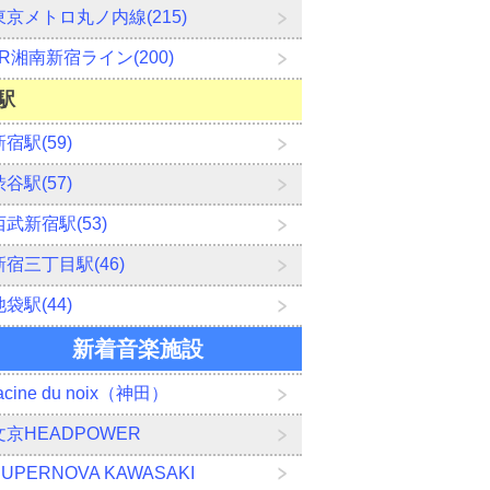
東京メトロ丸ノ内線(215)
JR湘南新宿ライン(200)
駅
新宿駅(59)
渋谷駅(57)
西武新宿駅(53)
新宿三丁目駅(46)
池袋駅(44)
新着音楽施設
acine du noix（神田）
文京HEADPOWER
SUPERNOVA KAWASAKI