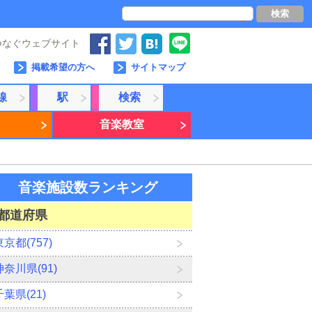
検索
つなぐウェブサイト
掲載希望の方へ
サイトマップ
線
駅
検索
音楽教室
音楽施設数ランキング
都道府県
東京都(757)
神奈川県(91)
千葉県(21)