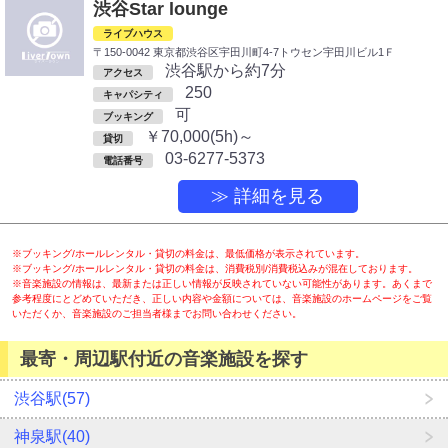
渋谷Star lounge
ライブハウス
〒150-0042 東京都渋谷区宇田川町4-7トウセン宇田川ビル1Ｆ
渋谷駅から約7分
アクセス
250
キャパシティ
可
ブッキング
￥70,000(5h)～
貸切
03-6277-5373
電話番号
≫ 詳細を見る
※ブッキング/ホールレンタル・貸切の料金は、最低価格が表示されています。
※ブッキング/ホールレンタル・貸切の料金は、消費税別/消費税込みが混在しております。
※音楽施設の情報は、最新または正しい情報が反映されていない可能性があります。あくまで
参考程度にとどめていただき、正しい内容や金額については、音楽施設のホームページをご覧
いただくか、音楽施設のご担当者様までお問い合わせください。
最寄・周辺駅付近の音楽施設を探す
渋谷駅(57)
神泉駅(40)