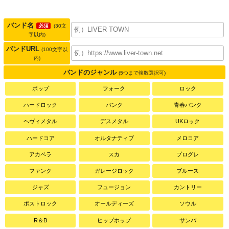
バンド名
必須
(30文
字以内)
バンドURL
(100文字以
内)
バンドのジャンル
(5つまで複数選択可)
ポップ
フォーク
ロック
ハードロック
パンク
青春パンク
ヘヴィメタル
デスメタル
UKロック
ハードコア
オルタナティブ
メロコア
アカペラ
スカ
プログレ
ファンク
ガレージロック
ブルース
ジャズ
フュージョン
カントリー
ポストロック
オールディーズ
ソウル
R＆B
ヒップホップ
サンバ