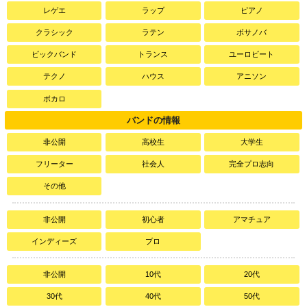
レゲエ
ラップ
ピアノ
クラシック
ラテン
ボサノバ
ビックバンド
トランス
ユーロビート
テクノ
ハウス
アニソン
ボカロ
バンドの情報
非公開
高校生
大学生
フリーター
社会人
完全プロ志向
その他
非公開
初心者
アマチュア
インディーズ
プロ
非公開
10代
20代
30代
40代
50代