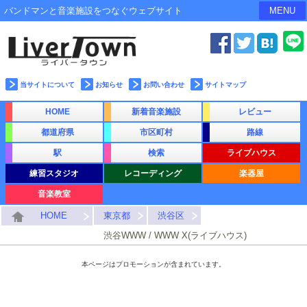
バンドマンと音楽施設をつなぐウェブサイト
MENU
当サイトについて
お知らせ
お問い合わせ
サイトマップ
HOME
新着音楽施設
レビュー
都道府県
市区町村
路線
駅
検索
ライブハウス
練習スタジオ
レコーディング
楽器屋
音楽教室
HOME
東京都
渋谷区
渋谷WWW / WWW X(ライブハウス)
本ページはプロモーションが含まれています。