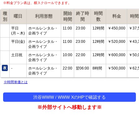
※料金プラン表は、横スクロールできます。
種
開始
終了時
時間
曜日
利用形態
料金
時間
別
時間
間
数
平日
ホールレンタル・
11:00
23:00
12時間
￥450,000
￥37,5
(月～木)
企画ライブ
平日(金)
ホールレンタル・
11:00
23:00
12時間
￥520,000
￥43,3
企画ライブ
土日祝
ホールレンタル・
10:00
22:00
12時間
￥600,000
￥50,0
企画ライブ
夜
-
ホールレンタル・
22:00
翌06:00
8時間
￥500,000
￥62,5
企画ライブ
※時間単価とは
渋谷WWW / WWW XのHPで確認する
※外部サイトへ移動します※