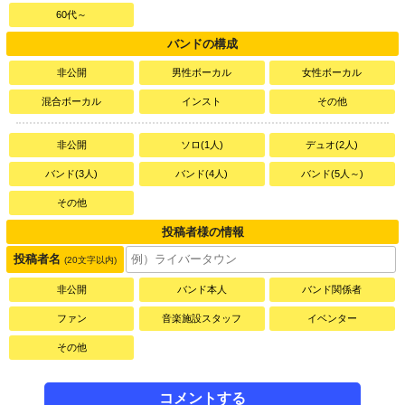
60代～
バンドの構成
非公開
男性ボーカル
女性ボーカル
混合ボーカル
インスト
その他
非公開
ソロ(1人)
デュオ(2人)
バンド(3人)
バンド(4人)
バンド(5人～)
その他
投稿者様の情報
投稿者名
(20文字以内)
非公開
バンド本人
バンド関係者
ファン
音楽施設スタッフ
イベンター
その他
コメントする