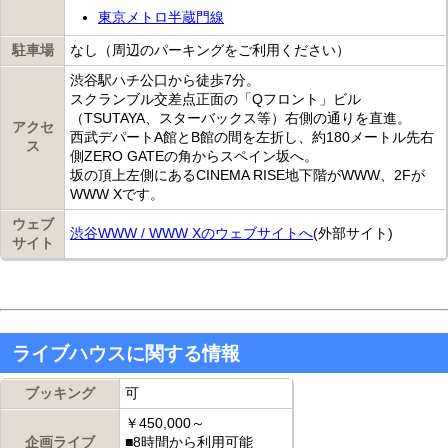
東京メトロ半蔵門線
駐車場
なし（周辺のパーキングをご利用ください）
渋谷駅ハチ公口から徒歩7分。
スクランブル交差点正面の「Qフロント」ビル
（TSUTAYA、スターバックス等）右側の通りを直進。
アクセ
西武デパートA館とB館の間を左折し、約180メートル先右
ス
側ZERO GATEの角からスペイン坂へ。
坂の頂上左側にあるCINEMA RISE地下階がWWW、2Fが
WWW Xです。
ウェブ
渋谷WWW / WWW Xのウェブサイトへ
(外部サイト)
サイト
ライブハウスに関する情報
ブッキング
可
￥450,000～
企画ライブ
■8時間から利用可能