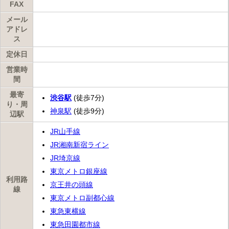
FAX
メール
アドレ
ス
定休日
営業時
間
最寄
渋谷駅
(徒歩7分)
り・周
神泉駅
(徒歩9分)
辺駅
JR山手線
JR湘南新宿ライン
JR埼京線
東京メトロ銀座線
利用路
京王井の頭線
線
東京メトロ副都心線
東急東横線
東急田園都市線