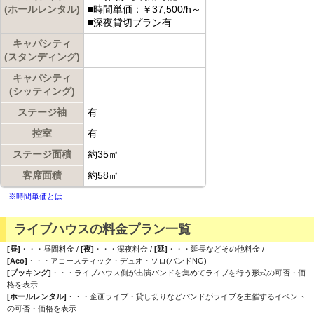
(ホールレンタル)
■時間単価：￥37,500/h～
■深夜貸切プラン有
キャパシティ
(スタンディング)
キャパシティ
(シッティング)
ステージ袖
有
控室
有
ステージ面積
約35㎡
客席面積
約58㎡
※時間単価とは
ライブハウスの料金プラン一覧
[昼]
・・・昼間料金 /
[夜]
・・・深夜料金 /
[延]
・・・延長などその他料金 /
[Aco]
・・・アコースティック・デュオ・ソロ(バンドNG)
[ブッキング]
・・・ライブハウス側が出演バンドを集めてライブを行う形式の可否・価
格を表示
[ホールレンタル]
・・・企画ライブ・貸し切りなどバンドがライブを主催するイベント
の可否・価格を表示