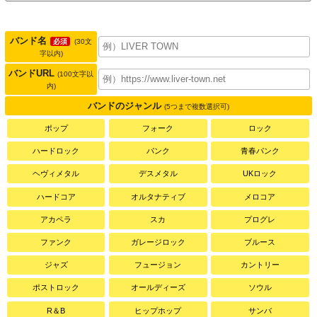
バンド名
必須
(30文
字以内)
バンドURL
(100文字以
内)
バンドのジャンル
(5つまで複数選択可)
ポップ
フォーク
ロック
ハードロック
パンク
青春パンク
ヘヴィメタル
デスメタル
UKロック
ハードコア
オルタナティブ
メロコア
アカペラ
スカ
プログレ
ファンク
ガレージロック
ブルース
ジャズ
フュージョン
カントリー
ポストロック
オールディーズ
ソウル
R＆B
ヒップホップ
サンバ