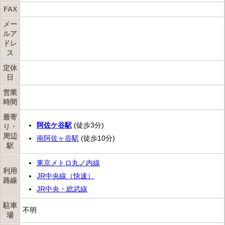
FAX
メー
ルア
ドレ
ス
定休
日
営業
時間
最寄
阿佐ケ谷駅
(徒歩3分)
り・
周辺
南阿佐ヶ谷駅
(徒歩10分)
駅
東京メトロ丸ノ内線
利用
JR中央線（快速）
路線
JR中央・総武線
駐車
不明
場