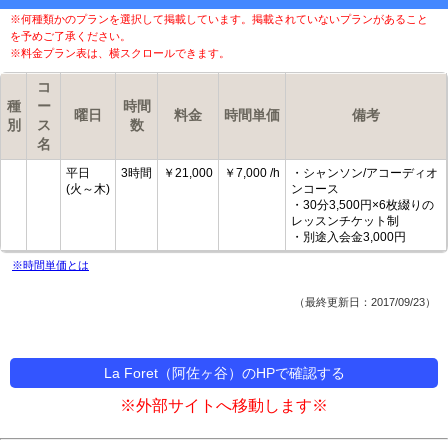
※何種類かのプランを選択して掲載しています。掲載されていないプランがあること
を予めご了承ください。
※料金プラン表は、横スクロールできます。
コ
種
ー
時間
曜日
料金
時間単価
備考
別
ス
数
名
平日
3時間
￥21,000
￥7,000 /h
・シャンソン/アコーディオ
(火～木)
ンコース
・30分3,500円×6枚綴りの
レッスンチケット制
・別途入会金3,000円
※時間単価とは
（最終更新日：2017/09/23）
La Foret（阿佐ヶ谷）のHPで確認する
※外部サイトへ移動します※