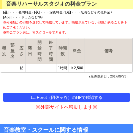
音楽リハーサルスタジオの料金プラン
[昼]
・・・昼間料金 /
[夜]
・・・深夜料金 /
[延]
・・・延長などその他料金 /
[Aco]
・・・ドラムなどNG
※何種類かの部屋を選択して掲載しています。掲載されていない部屋があることを予
めご了承ください。
※料金プラン表は、横スクロールできます。
開
終
部
種
広
曜
始
了
時間
屋
料金
備考
別
さ
日
時
時
数
名
間
間
-帖
-
-
1時間
￥2,500
（最終更新日：2017/09/23）
La Foret（阿佐ヶ谷）のHPで確認する
※外部サイトへ移動します※
音楽教室・スクールに関する情報