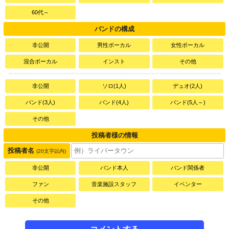
60代～
バンドの構成
非公開
男性ボーカル
女性ボーカル
混合ボーカル
インスト
その他
非公開
ソロ(1人)
デュオ(2人)
バンド(3人)
バンド(4人)
バンド(5人～)
その他
投稿者様の情報
投稿者名
(20文字以内)
非公開
バンド本人
バンド関係者
ファン
音楽施設スタッフ
イベンター
その他