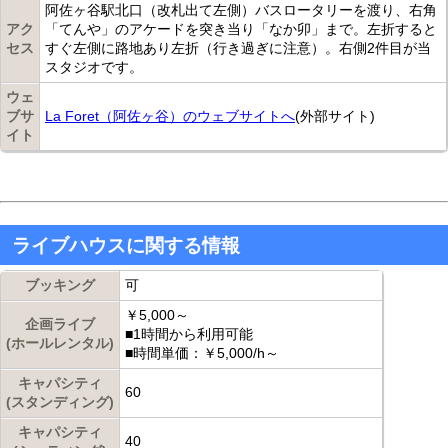
阿佐ヶ谷駅北口（改札出て左側）バスロータリーを渡り、右角
アク
「てんや」のアケードを突き当り「なか卯」まで。左折すると
セス
すぐ左側に路地あり左折（行き過ぎに注意）。右側2件目が当
スタジオです。
ウェ
ブサ
La Foret（阿佐ヶ谷）のウェブサイトへ
(外部サイト)
イト
ライブハウスに関する情報
ブッキング
可
￥5,000～
企画ライブ
■1時間から利用可能
(ホールレンタル)
■時間単価：￥5,000/h～
キャパシティ
60
(スタンディング)
キャパシティ
40