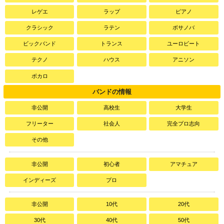
レゲエ
ラップ
ピアノ
クラシック
ラテン
ボサノバ
ビックバンド
トランス
ユーロビート
テクノ
ハウス
アニソン
ボカロ
バンドの情報
非公開
高校生
大学生
フリーター
社会人
完全プロ志向
その他
非公開
初心者
アマチュア
インディーズ
プロ
非公開
10代
20代
30代
40代
50代