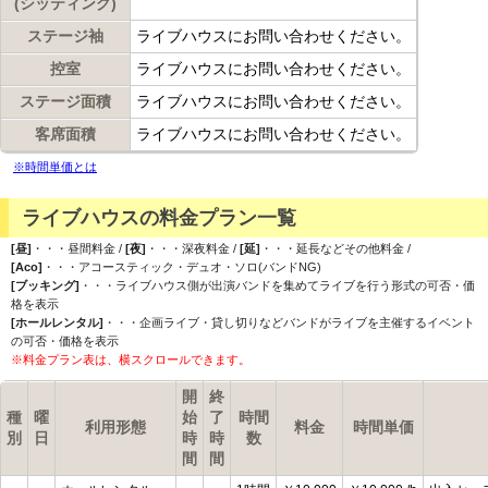
(シッティング)
ステージ袖
ライブハウスにお問い合わせください。
控室
ライブハウスにお問い合わせください。
ステージ面積
ライブハウスにお問い合わせください。
客席面積
ライブハウスにお問い合わせください。
※時間単価とは
ライブハウスの料金プラン一覧
[昼]
・・・昼間料金 /
[夜]
・・・深夜料金 /
[延]
・・・延長などその他料金 /
[Aco]
・・・アコースティック・デュオ・ソロ(バンドNG)
[ブッキング]
・・・ライブハウス側が出演バンドを集めてライブを行う形式の可否・価
格を表示
[ホールレンタル]
・・・企画ライブ・貸し切りなどバンドがライブを主催するイベント
の可否・価格を表示
※料金プラン表は、横スクロールできます。
開
終
種
曜
始
了
時間
利用形態
料金
時間単価
別
日
時
時
数
間
間