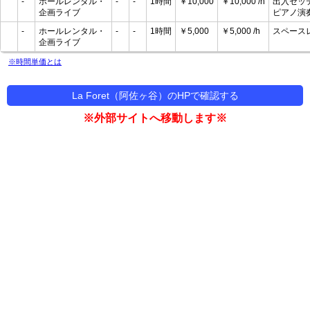
-
ホールレンタル・
-
-
1時間
￥10,000
￥10,000 /h
出入セッ
企画ライブ
ピアノ演
-
ホールレンタル・
-
-
1時間
￥5,000
￥5,000 /h
スペース
企画ライブ
※時間単価とは
La Foret（阿佐ヶ谷）のHPで確認する
※外部サイトへ移動します※