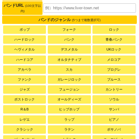
バンドURL
(100文字以
内)
バンドのジャンル
(5つまで複数選択可)
ポップ
フォーク
ロック
ハードロック
パンク
青春パンク
ヘヴィメタル
デスメタル
UKロック
ハードコア
オルタナティブ
メロコア
アカペラ
スカ
プログレ
ファンク
ガレージロック
ブルース
ジャズ
フュージョン
カントリー
ポストロック
オールディーズ
ソウル
R＆B
ヒップホップ
サンバ
レゲエ
ラップ
ピアノ
クラシック
ラテン
ボサノバ