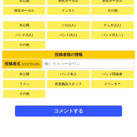
非公開
男性ボーカル
女性ボーカル
混合ボーカル
インスト
その他
非公開
ソロ(1人)
デュオ(2人)
バンド(3人)
バンド(4人)
バンド(5人～)
その他
投稿者様の情報
投稿者名
(20文字以内)
非公開
バンド本人
バンド関係者
ファン
音楽施設スタッフ
イベンター
その他
コメントする