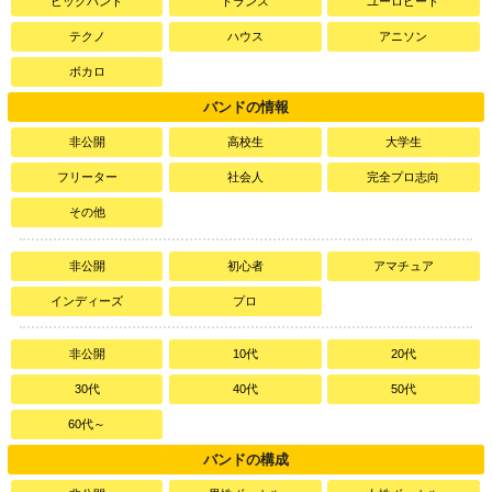
ビックバンド
トランス
ユーロビート
テクノ
ハウス
アニソン
ボカロ
バンドの情報
非公開
高校生
大学生
フリーター
社会人
完全プロ志向
その他
非公開
初心者
アマチュア
インディーズ
プロ
非公開
10代
20代
30代
40代
50代
60代～
バンドの構成