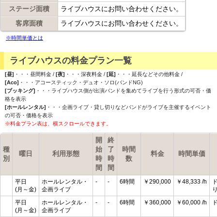
ステージ面積
ライブハウスにお問い合わせください。
客席面積
ライブハウスにお問い合わせください。
※時間単価とは
ライブハウスの料金プラン一覧
[昼]
・・・昼間料金 /
[夜]
・・・深夜料金 /
[延]
・・・延長などその他料金 /
[Aco]
・・・アコースティック・デュオ・ソロ(バンドNG)
[ブッキング]
・・・ライブハウス側が出演バンドを集めてライブを行う形式の可否・価
格を表示
[ホールレンタル]
・・・企画ライブ・貸し切りなどバンドがライブを主催するイベント
の可否・価格を表示
※料金プラン表は、横スクロールできます。
開
終
種
始
了
時間
曜日
利用形態
料金
時間単価
別
時
時
数
間
間
平日
ホールレンタル・
-
-
6時間
￥290,000
￥48,333 /h
(月～金)
企画ライブ
平日
ホールレンタル・
-
-
6時間
￥360,000
￥60,000 /h
(月～金)
企画ライブ