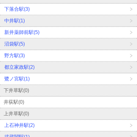
下落合駅(3)
中井駅(1)
新井薬師前駅(5)
沼袋駅(5)
野方駅(3)
都立家政駅(2)
鷺ノ宮駅(1)
下井草駅(0)
井荻駅(0)
上井草駅(0)
上石神井駅(2)
武蔵関駅(1)